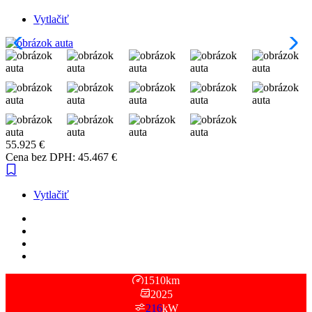
Vytlačiť
55.925
€
Cena bez DPH:
45.467
€
Vytlačiť
Spotreba energie: 14.6 kWh/100 km
Spotreba energie v meste: 12.8 kWh/100 km
Spotreba energie mimo mesta: 17.7 kWh/100 km
Dojazd: 600km
1510
km
2025
216
kW