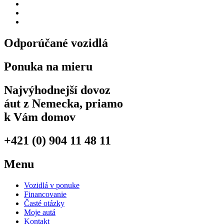
Dojazd: 600km
Nabíjací čas: null
Nabíjací prúd: null
Odporúčané vozidlá
Ponuka na mieru
Najvýhodnejší dovoz
áut z Nemecka, priamo
k Vám domov
+421 (0) 904 11 48 11
Menu
Vozidlá v ponuke
Financovanie
Časté otázky
Moje autá
Kontakt