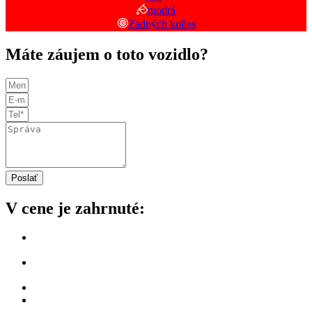
modrá
Zadných kolies
Máte záujem o toto vozidlo?
Poslať
V cene je zahrnuté:
Dôkladná technická a vizuálna kontrola vozidla našimi
odborníkmi.
Overenie histórie cez VIN, vrátane kilometrov, pôvodu,
nehôd a poistných udalostí.
Bezpečný dovoz na Slovensko bez skrytých poplatkov.
Zabezpečenie kontroly originality a všetkých potrebných