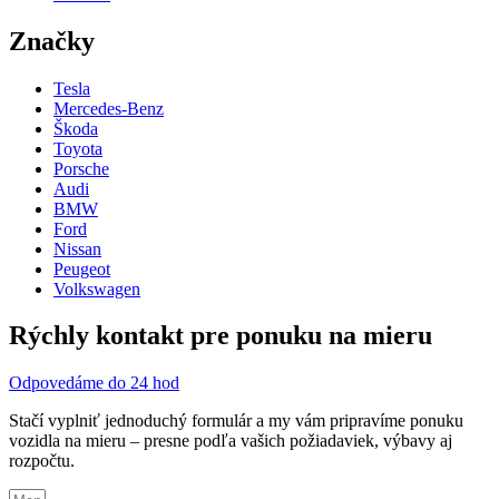
Značky
Tesla
Mercedes-Benz
Škoda
Toyota
Porsche
Audi
BMW
Ford
Nissan
Peugeot
Volkswagen
Rýchly kontakt pre ponuku na mieru
Odpovedáme do 24 hod
Stačí vyplniť jednoduchý formulár a my vám pripravíme ponuku
vozidla na mieru – presne podľa vašich požiadaviek, výbavy aj
rozpočtu.