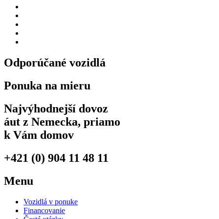
Spotreba energie mimo mesta: 15.6 kWh/100 km
Kapacita batérie: 58kWh
Dojazd: 330km
Nabíjací čas: null
Nabíjací prúd: null
Odporúčané vozidlá
Ponuka na mieru
Najvýhodnejší dovoz
áut z Nemecka, priamo
k Vám domov
+421 (0) 904 11 48 11
Menu
Vozidlá v ponuke
Financovanie