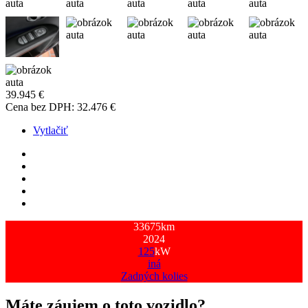
39.945
€
Cena bez DPH:
32.476
€
Vytlačiť
Spotreba energie: 13.1 kWh/100 km
Spotreba energie v meste: 10 kWh/100 km
Spotreba energie mimo mesta: 15.6 kWh/100 km
Kapacita batérie: 58kWh
Dojazd: 330km
33675
km
2024
125
kW
iná
Zadných kolies
Máte záujem o toto vozidlo?