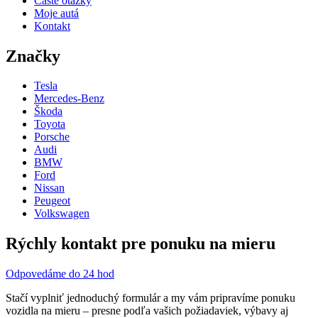
Časté otázky
Moje autá
Kontakt
Značky
Tesla
Mercedes-Benz
Škoda
Toyota
Porsche
Audi
BMW
Ford
Nissan
Peugeot
Volkswagen
Rýchly kontakt pre ponuku na mieru
Odpovedáme do 24 hod
Stačí vyplniť jednoduchý formulár a my vám pripravíme ponuku
vozidla na mieru – presne podľa vašich požiadaviek, výbavy aj