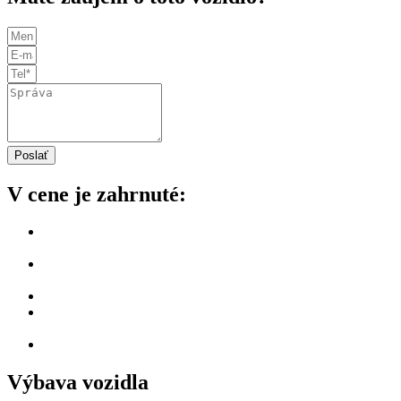
Poslať
V cene je zahrnuté:
Dôkladná technická a vizuálna kontrola vozidla našimi
odborníkmi.
Overenie histórie cez VIN, vrátane kilometrov, pôvodu,
nehôd a poistných udalostí.
Bezpečný dovoz na Slovensko bez skrytých poplatkov.
Zabezpečenie kontroly originality a všetkých potrebných
poplatkov.
Vyčistenie vozidla pred odovzdaním.
Výbava vozidla