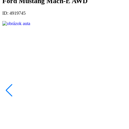
Ford Mustang Mach-E AWD
ID: 4919745