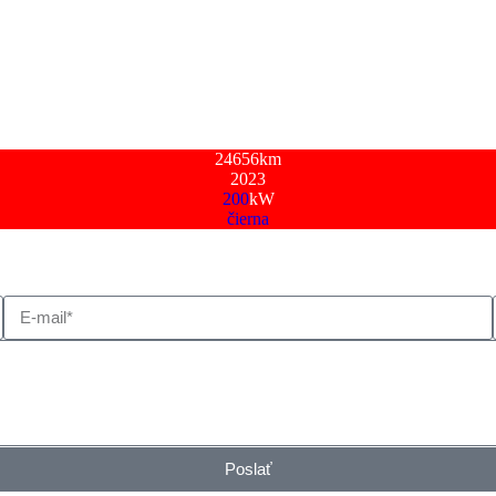
24656
km
2023
200
kW
čierna
Poslať