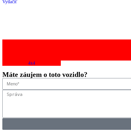
Vytlačiť
Spotreba energie mimo mesta: 20 kWh/100 km
Dojazd: 500km
4x4
Máte záujem o toto vozidlo?