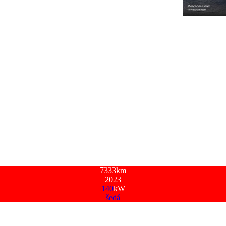
7333
km
2023
140
kW
šedá