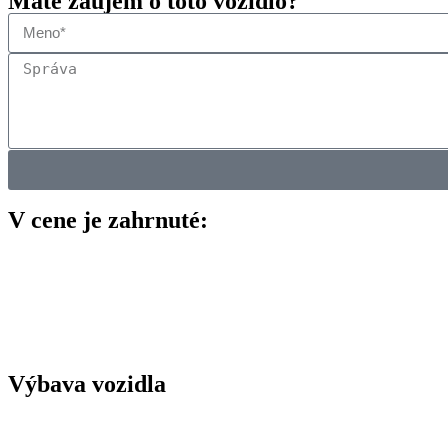
Máte záujem o toto vozidlo?
V cene je zahrnuté:
Dôkladná technická a vizuálna kontrola vozidla našimi odborníkmi.
Overenie histórie cez VIN, vrátane kilometrov, pôvodu, nehôd a poist
Bezpečný dovoz na Slovensko bez skrytých poplatkov.
Zabezpečenie kontroly originality a všetkých potrebných poplatkov.
Vyčistenie vozidla pred odovzdaním.
Výbava vozidla
Komfort
Android Auto