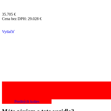
35.705
€
Cena bez DPH:
29.028
€
Vytlačiť
Spotreba energie: 20.2 kWh/100 km
Spotreba energie v meste: 12.2 kWh/100 km
Spotreba energie mimo mesta: 15.6 kWh/100 km
Kapacita batérie: 66kWh
Dojazd: 491km
Nabíjací čas: 375
Predných kolies