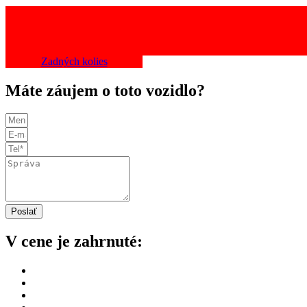
Zadných kolies
Máte záujem o toto vozidlo?
Poslať
V cene je zahrnuté:
Dôkladná technická a vizuálna kontrola vozidla našimi odborní
Overenie histórie cez VIN, vrátane kilometrov, pôvodu, nehôd a
Bezpečný dovoz na Slovensko bez skrytých poplatkov.