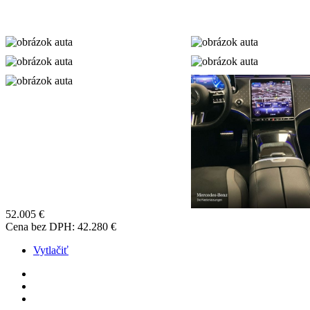
52.005
€
Cena bez DPH:
42.280
€
Vytlačiť
Spotreba energie mimo mesta: 17.2 kWh/100 km
Kapacita batérie: 89kWh
Dojazd: 601km